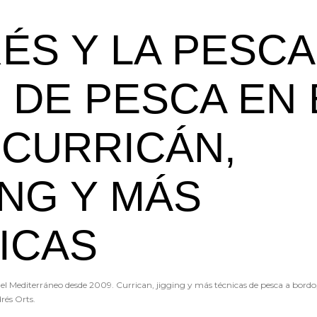
Ir al contenido principal
ÉS Y LA PESCA 
 DE PESCA EN 
 CURRICÁN,
ING Y MÁS
ICAS
l Mediterráneo desde 2009. Currican, jigging y más técnicas de pesca a bordo
rés Orts.