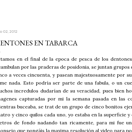
io 02, 2012
ENTONES EN TABARCA
tamos en el final de la epoca de pesca de los dentones
ambulan por las praderas de posidonia, se juntan grupos 
nco a veces cincuenta, y pasean majestuosamente por su
me nada. Esto podría ser parte de una fabula, o un cu
chos incredulos dudarían de su veracidad, pues bien h
magenes capturadas por mi la semana pasada en las co
entras buceaba, se trat de un grupo de cinco bonitos ej
atro y cinco quilos cada uno, yo estaba en la superficie y
tros de fondo nadando tan ricamente, para mi fue un e
onsejo que pongáis la maxima resolución al video para pod