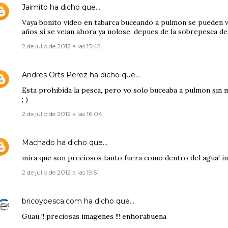
Jaimito
ha dicho que…
Vaya bonito video en tabarca buceando a pulmon se pueden
años si se veian ahora ya nolose. depues de la sobrepesca de 
2 de julio de 2012 a las 15:45
Andres Orts Perez
ha dicho que…
Esta prohibida la pesca, pero yo solo buceaba a pulmon sin
; )
2 de julio de 2012 a las 16:04
Machado
ha dicho que…
mira que son preciosos tanto fuera como dentro del agua! i
2 de julio de 2012 a las 19:51
bricoypesca.com
ha dicho que…
Guau !! preciosas imagenes !!! enhorabuena