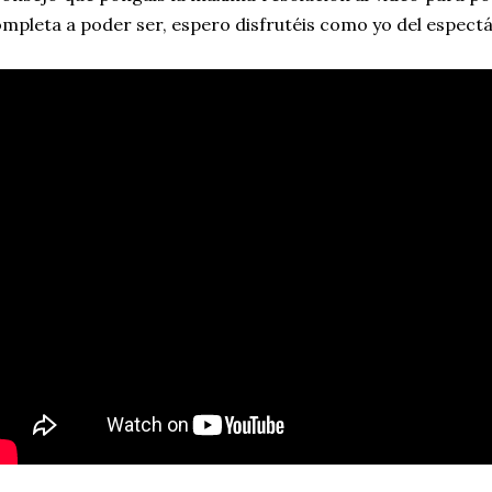
mpleta a poder ser, espero disfrutéis como yo del
espectá