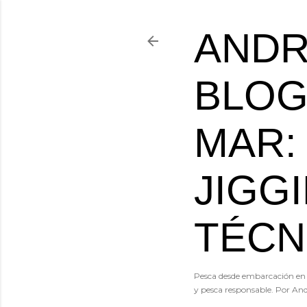
ANDR
BLOG
MAR:
JIGG
TÉCN
Pesca desde embarcación en e
y pesca responsable. Por And