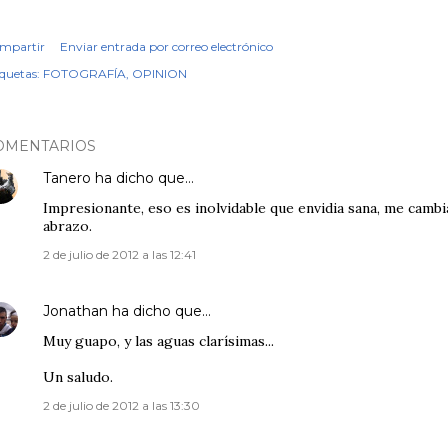
mpartir
Enviar entrada por correo electrónico
iquetas:
FOTOGRAFÍA
OPINION
OMENTARIOS
Tanero
ha dicho que…
Impresionante, eso es inolvidable que envidia sana, me cambia
abrazo.
2 de julio de 2012 a las 12:41
Jonathan
ha dicho que…
Muy guapo, y las aguas clarísimas...
Un saludo.
2 de julio de 2012 a las 13:30