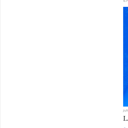
E
ju
L