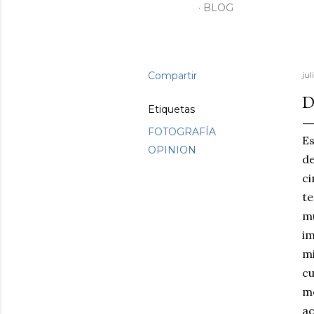
BLOG
Compartir
jul
D
Etiquetas
FOTOGRAFÍA
Es
OPINION
de
ci
te
mu
i
mi
cu
me
ac